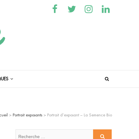
GIE ET DU JARDINAGE AU NATUREL
QUES
cueil
>
Portrait exposants
>
Portrait d’exposant – La Semence Bio
Recherche