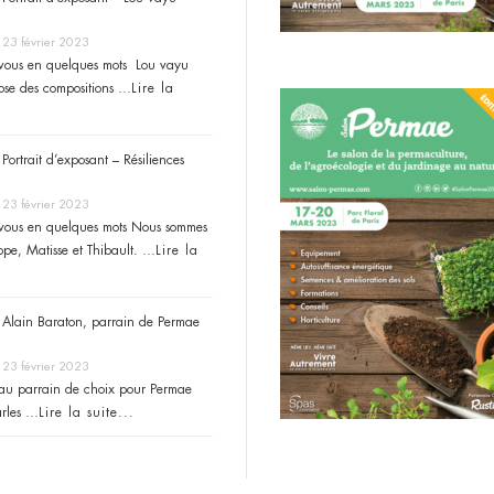
23 février 2023
-vous en quelques mots Lou vayu
ose des compositions …
Lire la
Portrait d’exposant – Résiliences
23 février 2023
-vous en quelques mots Nous sommes
ppe, Matisse et Thibault. …
Lire la
Alain Baraton, parrain de Permae
23 février 2023
au parrain de choix pour Permae
rles …
Lire la suite...