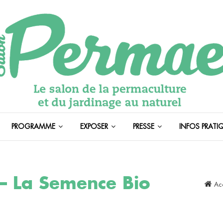
R SALON DE LA PERMACULTURE, DE L’AGROÉCOLO
n Permae
PROGRAMME
EXPOSER
PRESSE
INFOS PRATI
 – La Semence Bio
Ac